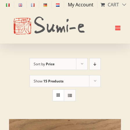
Skip
My Account
CART
to
content
Sort by
Price
Show
15 Products