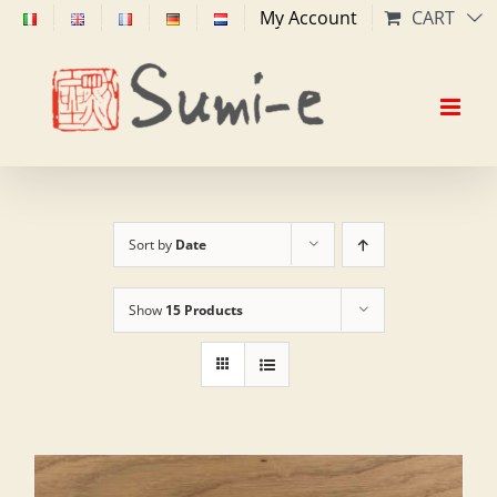
Skip
My Account
CART
to
content
Sort by
Date
Show
15 Products