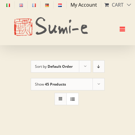
Skip
My Account
CART
to
content
Sort by
Default Order
Show
45 Products