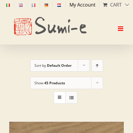
Skip
My Account
CART
to
content
Sort by
Default Order
Show
45 Products