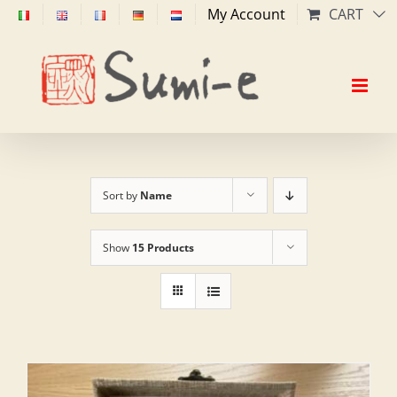
Skip
My Account
CART
to
content
Sort by
Name
Show
15 Products