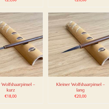
N WARENKORB
/
DETAILS
 Wolfshaarpinsel –
Kleiner Wolfshaarpinsel –
kurz
lang
€
18,00
€
20,00