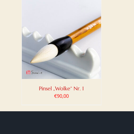
DETAILS
Pinsel „Wolke“ Nr. 1
€
90,00