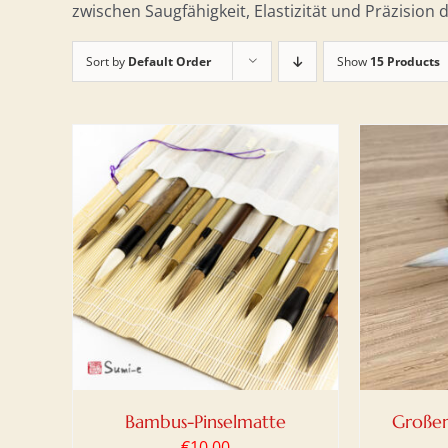
zwischen Saugfähigkeit, Elastizität und Präzision d
Sort by
Default Order
Show
15 Products
DETAILS
IN DEN WARENKORB
/
DETAILS
IN DE
Bambus-Pinselmatte
Großer
€
10,00