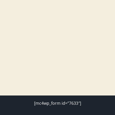
[mc4wp_form id=”7633″]