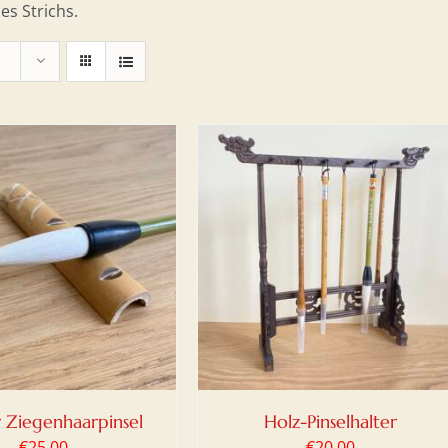
es Strichs.
N WARENKORB
/
DETAILS
 Ziegenhaarpinsel
Holz-Pinselhalter
€
25,00
€
20,00