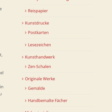
e
Reispapier
Kunstdrucke
Postkarten
Lesezeichen
t,
Kunsthandwerk
Zen-Schalen
el
Originale Werke
in
Gemälde
u
Handbemalte Fächer