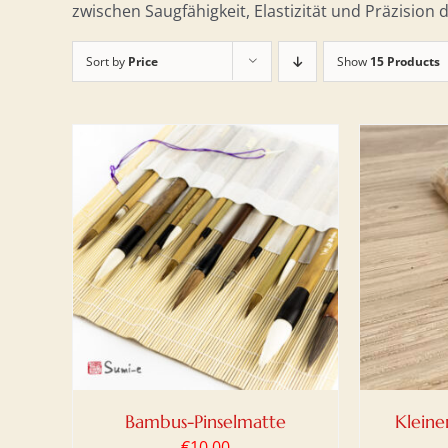
zwischen Saugfähigkeit, Elastizität und Präzision d
Sort by
Price
Show
15 Products
DETAILS
IN DEN WARENKORB
/
DETAILS
IN DE
Bambus-Pinselmatte
Kleine
€
10,00