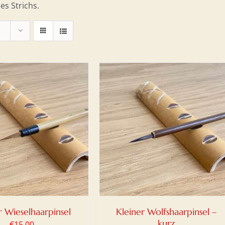
es Strichs.
N WARENKORB
/
DETAILS
r Wieselhaarpinsel
Kleiner Wolfshaarpinsel –
kurz
€
15,00