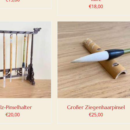
€
18,00
N WARENKORB
/
DETAILS
lz-Pinselhalter
Großer Ziegenhaarpinsel
€
20,00
€
25,00