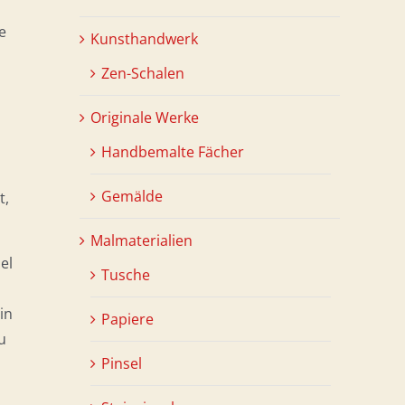
e
Kunsthandwerk
Zen-Schalen
Originale Werke
Handbemalte Fächer
Gemälde
t,
Malmaterialien
el
Tusche
in
Papiere
u
Pinsel