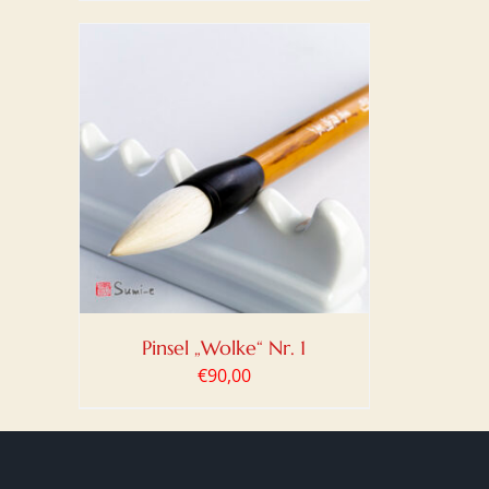
DETAILS
Pinsel „Wolke“ Nr. 1
€
90,00