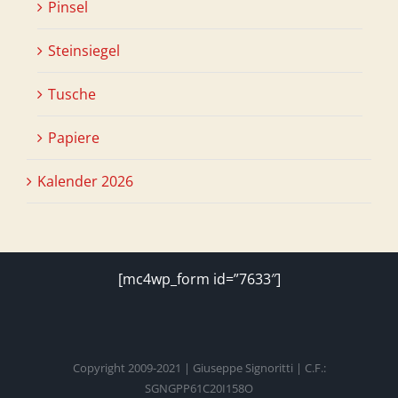
Pinsel
Steinsiegel
Tusche
Papiere
Kalender 2026
[mc4wp_form id=”7633″]
Copyright 2009-2021 | Giuseppe Signoritti | C.F.:
SGNGPP61C20I158O