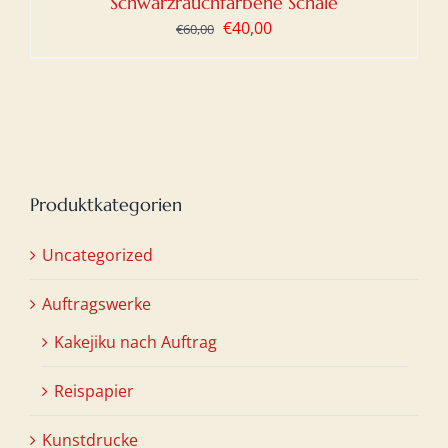
Schwarzrauchfarbene Schale
Ursprünglicher
Aktueller
€
40,00
€
60,00
Preis
Preis
war:
ist:
€60,00
€40,00.
Produktkategorien
Uncategorized
Auftragswerke
Kakejiku nach Auftrag
Reispapier
Kunstdrucke