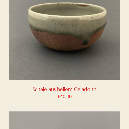
Schale aus hellem Celadonit
€
40,00