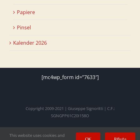
Papiere
Pinsel
Kalender 2026
[mc4wp_form id=”7633″]
Copyright 2009-2021 | Giuseppe Signoritti | C.F.:
SGNGPP61C20I158O
This website uses cookies and
Facebook
Twitter
Instagram
Pinterest
YouTube
OK
Rifiuta