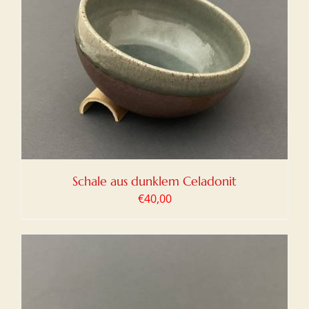
Schale aus dunklem Celadonit
€
40,00