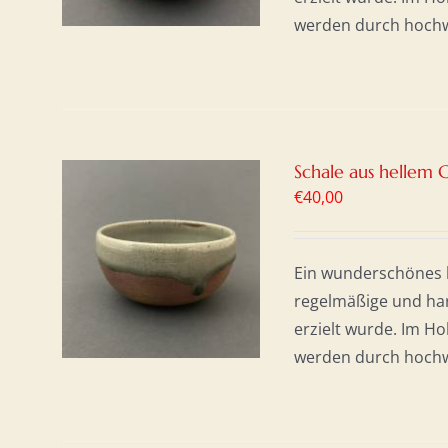
werden durch hochwer
Schale aus hellem 
€
40,00
KORB
Ein wunderschönes h
S
regelmäßige und har
erzielt wurde. Im H
werden durch hochwer