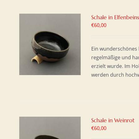
Schale in Elfenbei
€
60,00
KORB
Ein wunderschönes h
S
regelmäßige und har
erzielt wurde. Im H
werden durch hochwer
Schale in Weinrot
€
60,00