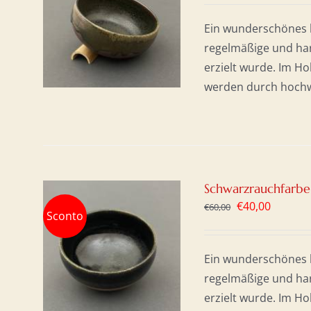
KORB
Ein wunderschönes h
S
regelmäßige und har
erzielt wurde. Im H
werden durch hochwer
Schwarzrauchfarbe
Ursprüngliche
Aktuell
€
40,00
€
60,00
Sconto
Preis
Preis
war:
ist:
KORB
Ein wunderschönes h
S
€60,00
€40,00.
regelmäßige und har
erzielt wurde. Im H