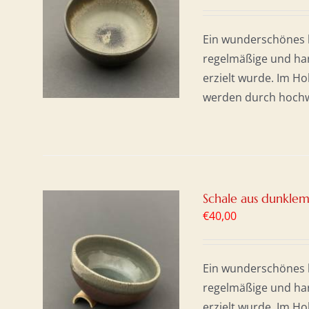
KORB
Ein wunderschönes h
S
regelmäßige und har
erzielt wurde. Im H
werden durch hochwer
Schale aus dunklem
€
40,00
KORB
Ein wunderschönes h
S
regelmäßige und har
erzielt wurde. Im H