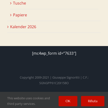
Tusche
Papiere
Kalender 2026
[mc4wp_form id=”7633″]
Copyright 2009-2021 | Giuseppe Signoritti | C.F.:
SGNGPP61C20I158O
This website uses cookies and
Facebook
Twitter
Instagram
Pinterest
YouTube
OK
Rifiuta
third party services.