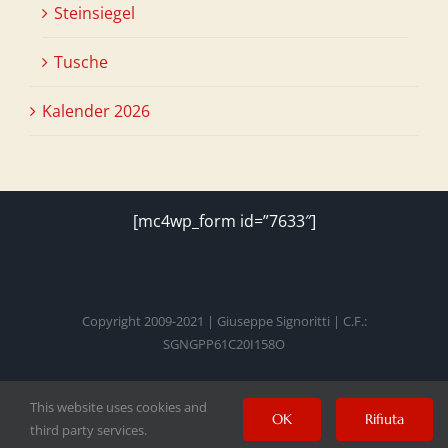
Steinsiegel
Tusche
Kalender 2026
[mc4wp_form id=”7633″]
Copyright 2009-2021 | Giuseppe Signoritti | C.F.:
SGNGPP61C20I158O
This website uses cookies and
Facebook
Twitter
Instagram
Pinterest
YouTube
OK
Rifiuta
third party services.