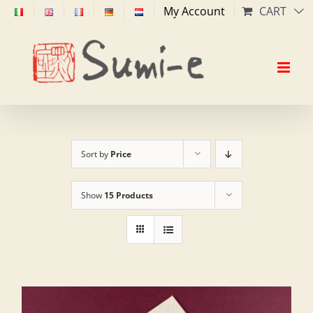
Skip
My Account
CART
to
content
Sort by
Price
Show
15 Products