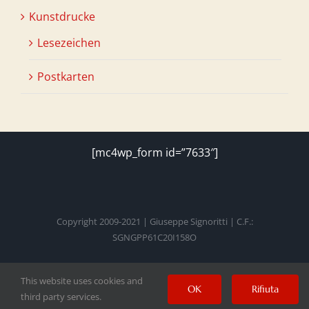
Kunstdrucke
Lesezeichen
Postkarten
[mc4wp_form id=”7633″]
Copyright 2009-2021 | Giuseppe Signoritti | C.F.:
SGNGPP61C20I158O
This website uses cookies and
Facebook
Twitter
Instagram
Pinterest
YouTube
OK
Rifiuta
third party services.