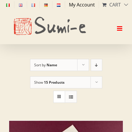
Skip
My Account
CART
to
content
Sort by
Name
Show
15 Products