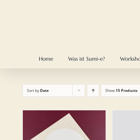
Skip
to
content
Home
Was ist Sumi-e?
Worksh
Sort by
Date
Show
15 Products