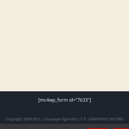
[mc4wp_form id=”7633″]
Copyright 2009-2021 | Giuseppe Signoritti | C.F.: SGNGPP61C20I158O