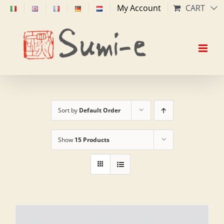
Skip
My Account
CART
to
content
Sort by
Default Order
Show
15 Products