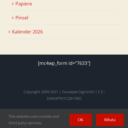
Papiere
Pinsel
Kalender 2026
[mc4wp_form id=”7633″]
Copyright 2009-2021 | Giuseppe Signoritti | C.F.:
SGNGPP61C20I158O
This website uses cookies and
Facebook
Twitter
Instagram
Pinterest
YouTube
OK
Rifiuta
third party services.