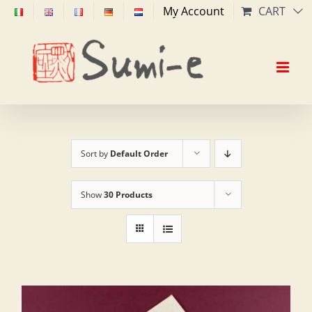
Skip
My Account
CART
to
content
Sort by
Default Order
Show
30 Products