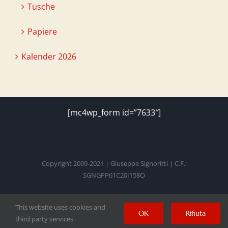
Tusche
Papiere
Kalender 2026
[mc4wp_form id=”7633″]
Copyright 2009-2021 | Giuseppe Signoritti | C.F.:
SGNGPP61C20I158O
This website uses cookies and
Facebook
Twitter
Instagram
Pinterest
YouTube
OK
Rifiuta
third party services.