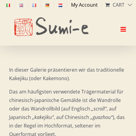
Skip
My Account
CART
to
content
In dieser Galerie präsentieren wir das traditionelle
Kakejiku (oder Kakemono).
Das am häufigsten verwendete Trägermaterial für
chinesisch-japanische Gemälde ist die Wandrolle
oder das Wandrollbild (auf Englisch
„scroll“
, auf
Japanisch
„kakejiku“
, auf Chinesisch
„guazhou“
), das
in der Regel im Hochformat, seltener im
Querformat vorliegt.